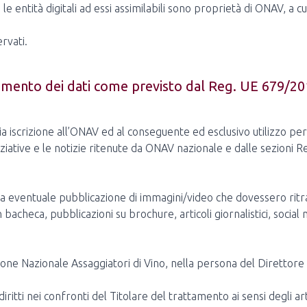
e entità digitali ad essi assimilabili sono proprietà di ONAV, a cui t
rvati.
tamento dei dati come previsto dal Reg. UE 679/201
 mia iscrizione all’ONAV ed al conseguente ed esclusivo utilizzo pe
iziative e le notizie ritenute da ONAV nazionale e dalle sezioni Re
 alla eventuale pubblicazione di immagini/video che dovessero rit
in bacheca, pubblicazioni su brochure, articoli giornalistici, soci
zione Nazionale Assaggiatori di Vino, nella persona del Direttore
iritti nei confronti del Titolare del trattamento ai sensi degli 