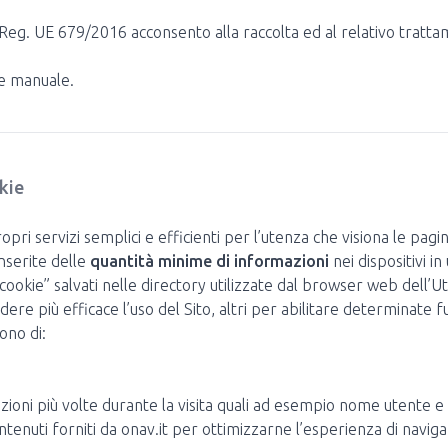
l Reg. UE 679/2016 acconsento alla raccolta ed al relativo tratt
he manuale.
kie
opri servizi semplici e efficienti per l’utenza che visiona le pagin
inserite delle
quantità minime di informazioni
nei dispositivi 
 “cookie” salvati nelle directory utilizzate dal browser web dell’U
ndere più efficace l’uso del Sito, altri per abilitare determinate 
ono di:
azioni più volte durante la visita quali ad esempio nome utente 
contenuti forniti da onav.it per ottimizzarne l’esperienza di navigaz