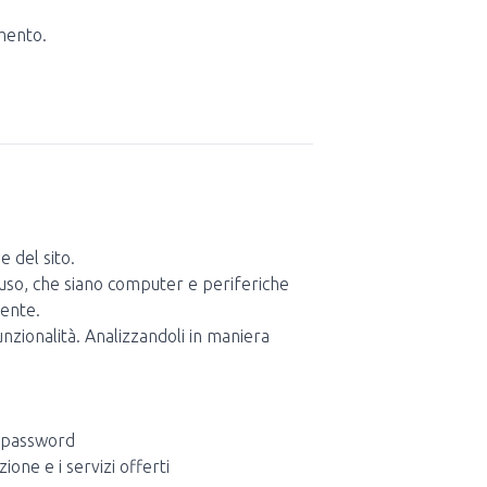
amento.
e del sito.
in uso, che siano computer e periferiche
tente.
funzionalità. Analizzandoli in maniera
e password
ione e i servizi offerti